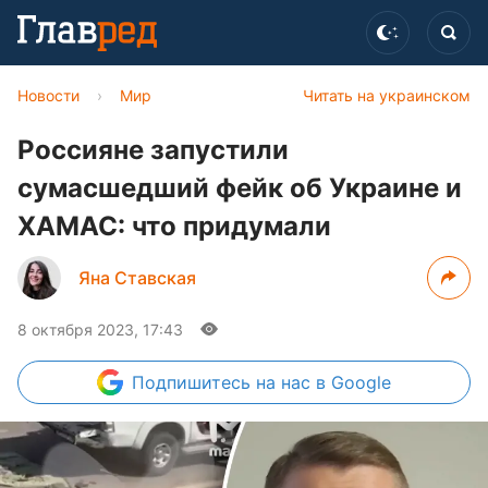
Новости
›
Мир
Читать на украинском
Россияне запустили
сумасшедший фейк об Украине и
ХАМАС: что придумали
Яна Ставская
8 октября 2023, 17:43
Подпишитесь
на нас в Google