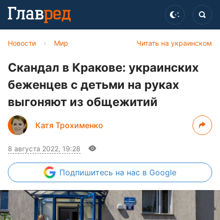
Новости
›
Мир
Читать на украинском
Скандал в Кракове: украинских
беженцев с детьми на руках
выгоняют из общежитий
Катя Трохименко
8 августа 2022, 19:28
Подпишитесь
на нас в Google