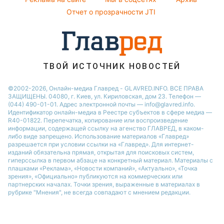
Все о шоу-бизнесе
Максим Галкин
Новости Харькова
Отчет о прозрачности JTI
Настя Каменских
Виталий Козловский
Потап
ТВОЙ ИСТОЧНИК НОВОСТЕЙ
©2002-2026, Онлайн-медиа Главред - GLAVRED.INFO. ВСЕ ПРАВА
ЗАЩИЩЕНЫ. 04080, г. Киев, ул. Кириловская, дом 23. Телефон —
(044) 490-01-01. Адрес электронной почты — info@glavred.info.
Идентификатор онлайн-медиа в Реестре cубъектов в сфере медиа —
R40-01822.
Перепечатка, копирование или воспроизведение
информации, содержащей ссылку на агенство ГЛАВРЕД, в каком-
либо виде запрещено. Использование материалов «Главред»
разрешается при условии ссылки на «Главред». Для интернет-
изданий обязательна прямая, открытая для поисковых систем,
гиперссылка в первом абзаце на конкретный материал. Материалы с
плашками «Реклама», «Новости компаний», «Актуально», «Точка
зрения», «Официально» публикуются на коммерческих или
партнерских началах. Точки зрения, выраженные в материалах в
рубрике "Мнения", не всегда совпадают с мнением редакции.