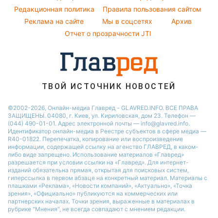
Все о шоу-бизнесе
Погода на завтра
Редакционная политика
Правила пользования сайтом
Потап
Реклама на сайте
Мы в соцсетях
Архив
Пылевая буря
София Ротару
Отчет о прозрачности JTI
ТВОЙ ИСТОЧНИК НОВОСТЕЙ
©2002-2026, Онлайн-медиа Главред - GLAVRED.INFO. ВСЕ ПРАВА
ЗАЩИЩЕНЫ. 04080, г. Киев, ул. Кириловская, дом 23. Телефон —
(044) 490-01-01. Адрес электронной почты — info@glavred.info.
Идентификатор онлайн-медиа в Реестре cубъектов в сфере медиа —
R40-01822.
Перепечатка, копирование или воспроизведение
информации, содержащей ссылку на агенство ГЛАВРЕД, в каком-
либо виде запрещено. Использование материалов «Главред»
разрешается при условии ссылки на «Главред». Для интернет-
изданий обязательна прямая, открытая для поисковых систем,
гиперссылка в первом абзаце на конкретный материал. Материалы с
плашками «Реклама», «Новости компаний», «Актуально», «Точка
зрения», «Официально» публикуются на коммерческих или
партнерских началах. Точки зрения, выраженные в материалах в
рубрике "Мнения", не всегда совпадают с мнением редакции.