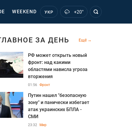
ОЕ
WEEKEND
+20°
УКР
ГЛАВНОЕ ЗА ДЕНЬ
Ещё
РФ может открыть новый
фронт: над какими
областями нависла угроза
вторжения
01:56
Фронт
Путин нашел "безопасную
зону" и панически избегает
атак украинских БПЛА -
СМИ
23:32
Мир