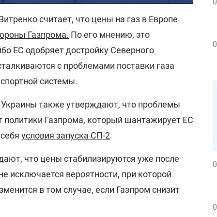
0
Витренко считает, что
цены на газ в Европе
тороны Газпрома.
По его мнению, это
0
ибо ЕС одобряет достройку Северного
сталкиваются с проблемами поставки газа
нспортной системы.
 Украины также утверждают, что проблемы
ат политики Газпрома, который шантажирует ЕС
 себя
условия запуска СП-2
.
ают, что цены стабилизируются уже после
0
 не исключается вероятности, при которой
зменится в том случае, если Газпром снизит
0