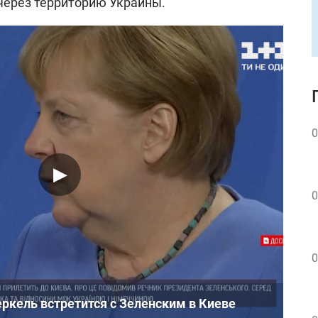
 через территорию Украины.
0
0
0
ркель встретится с Зеленским в Киеве