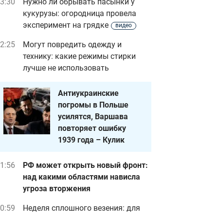
3:30
Нужно ли обрывать пасынки у
кукурузы: огородница провела
эксперимент на грядке
видео
2:25
Могут повредить одежду и
технику: какие режимы стирки
лучше не использовать
Антиукраинские
погромы в Польше
усилятся, Варшава
повторяет ошибку
1939 года – Кулик
1:56
РФ может открыть новый фронт:
над какими областями нависла
угроза вторжения
0:59
Неделя сплошного везения: для