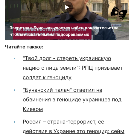
Зверства в Буче: как удается найти доказательства,
чтобы назвать имена подозреваемых
Читайте также:
"Твой долг - стереть украинскую
нацию с лица земли": РПЦ призывает
солдат к геноциду
"Бучанский палач" ответил на
обвинения в геноциде украинцев под
Киевом
Россия – страна-террорист, ее
действия в Украине это геноцид: сейм