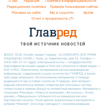
O нас
Редакция
Политика конфиденциальности
Пылевая буря
Новости Днепра
Курс валют
Редакционная политика
Правила пользования сайтом
Реклама на сайте
Мы в соцсетях
Архив
Отчет о прозрачности JTI
ТВОЙ ИСТОЧНИК НОВОСТЕЙ
©2002-2026, Онлайн-медиа Главред - GLAVRED.INFO. ВСЕ ПРАВА
ЗАЩИЩЕНЫ. 04080, г. Киев, ул. Кириловская, дом 23. Телефон —
(044) 490-01-01. Адрес электронной почты — info@glavred.info.
Идентификатор онлайн-медиа в Реестре cубъектов в сфере медиа —
R40-01822.
Перепечатка, копирование или воспроизведение
информации, содержащей ссылку на агенство ГЛАВРЕД, в каком-
либо виде запрещено. Использование материалов «Главред»
разрешается при условии ссылки на «Главред». Для интернет-
изданий обязательна прямая, открытая для поисковых систем,
гиперссылка в первом абзаце на конкретный материал. Материалы с
плашками «Реклама», «Новости компаний», «Актуально», «Точка
зрения», «Официально» публикуются на коммерческих или
партнерских началах. Точки зрения, выраженные в материалах в
рубрике "Мнения", не всегда совпадают с мнением редакции.