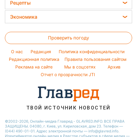
Головоломки
Женские стрижки
Рецепты
Максим Галкин
Новости Одессы
Тесты по картинке
Окрашивание волос
Закуски
Настя Каменских
Экономика
Новости Харькова
Оптические иллюзии
Красивый маникюр
Салаты
Виталий Козловский
Новости Полтавы
Цены на продукты
Народные приметы
Простые блюда
Потап
Проверить погоду
Денежная помощь
Все о шоу-бизнесе
Легкие десерты
София Ротару
Тарифы
O нас
Редакция
Политика конфиденциальности
Напитки
Ольга Сумская
Курс валют
Редакционная политика
Правила пользования сайтом
Праздничное меню
Филипп Киркоров
Реклама на сайте
Мы в соцсетях
Архив
Елена Зеленская
Отчет о прозрачности JTI
Ани Лорак
ТВОЙ ИСТОЧНИК НОВОСТЕЙ
©2002-2026, Онлайн-медиа Главред - GLAVRED.INFO. ВСЕ ПРАВА
ЗАЩИЩЕНЫ. 04080, г. Киев, ул. Кириловская, дом 23. Телефон —
(044) 490-01-01. Адрес электронной почты — info@glavred.info.
Идентификатор онлайн-медиа в Реестре cубъектов в сфере медиа —