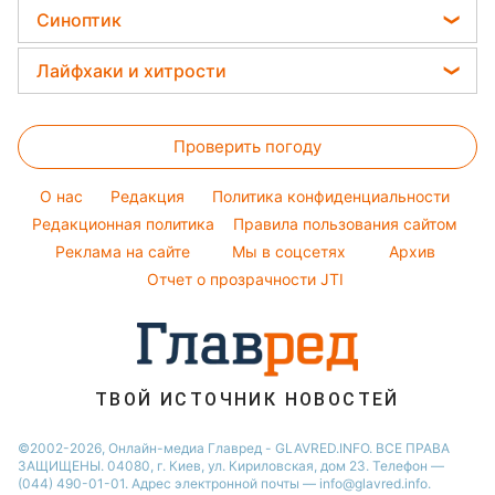
Красивый маникюр
Головоломки
Алла Пугачева
Синоптик
Новости Одессы
Простые блюда
Модные ошибки
Тесты по картинке
Максим Галкин
Новости Харькова
Прогноз погоды
Легкие десерты
Лайфхаки и хитрости
Оптические иллюзии
Настя Каменских
Новости Полтавы
Магнитные бури
Напитки
Все о сале
Народные приметы
Виталий Козловский
Новости Сум
Погода на сегодня
Праздничное меню
Проверить погоду
Уборка
Все о шоу-бизнесе
Потап
Новости Черкассы
Погода на завтра
Стирка
София Ротару
O нас
Редакция
Политика конфиденциальности
Пылевая буря
Авто
Редакционная политика
Правила пользования сайтом
Ольга Сумская
Реклама на сайте
Мы в соцсетях
Архив
Комнатные растения
Филипп Киркоров
Отчет о прозрачности JTI
ТВОЙ ИСТОЧНИК НОВОСТЕЙ
©2002-2026, Онлайн-медиа Главред - GLAVRED.INFO. ВСЕ ПРАВА
ЗАЩИЩЕНЫ. 04080, г. Киев, ул. Кириловская, дом 23. Телефон —
(044) 490-01-01. Адрес электронной почты — info@glavred.info.