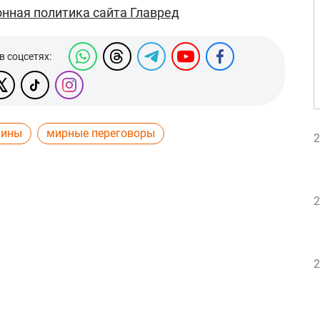
нная политика сайта Главред
в соцсетях:
аины
мирные переговоры
2
2
2