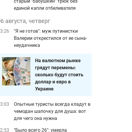
старый "бабушкин" трюк без
единой капли отбеливателя
06 августа, четверг
3:26
"Я не готов": муж путинистки
Валерии открестился от ее сына-
неудачника
На валютном рынке
грядут перемены:
сколько будут стоить
доллар и евро в
Украине
3:03
Опытные туристы всегда кладут в
чемодан шапочку для душа: вот
для чего она нужна
2:53
"Было всего 26": умерла