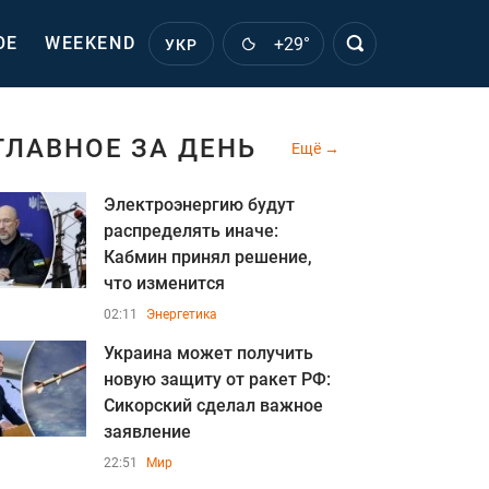
ОЕ
WEEKEND
+29°
УКР
ГЛАВНОЕ ЗА ДЕНЬ
Ещё
Электроэнергию будут
распределять иначе:
Кабмин принял решение,
что изменится
02:11
Энергетика
Украина может получить
новую защиту от ракет РФ:
Сикорский сделал важное
заявление
22:51
Мир