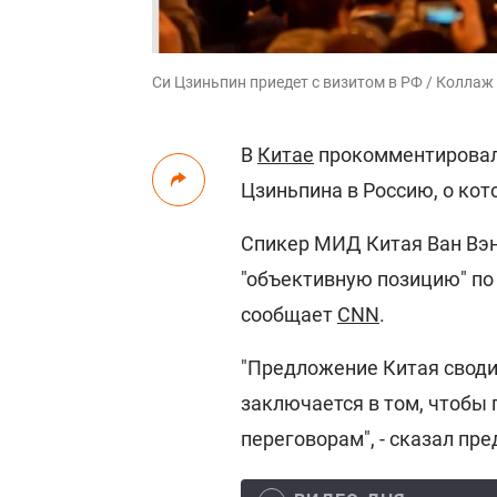
Си Цзиньпин приедет с визитом в РФ / Коллаж
В
Китае
прокомментировал
Цзиньпина в Россию, о кот
Спикер МИД Китая Ван Вэн
"объективную позицию" п
сообщает
CNN
.
"Предложение Китая своди
заключается в том, чтобы 
переговорам", - сказал пр