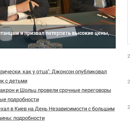
итанцам и призвал потерпеть высокие цены,
2
рически, как у отца": Джонсон опубликовал
к с детьми
2
Макрон и Шольц провели срочные переговоры
вые подробности
2
хал в Киев на День Независимости с большим
аины: подробности