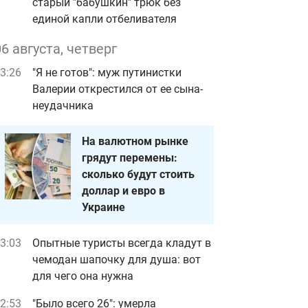
старый "бабушкин" трюк без
единой капли отбеливателя
06 августа, четверг
3:26
"Я не готов": муж путинистки
Валерии открестился от ее сына-
неудачника
На валютном рынке
грядут перемены:
сколько будут стоить
доллар и евро в
Украине
3:03
Опытные туристы всегда кладут в
чемодан шапочку для душа: вот
для чего она нужна
2:53
"Было всего 26": умерла