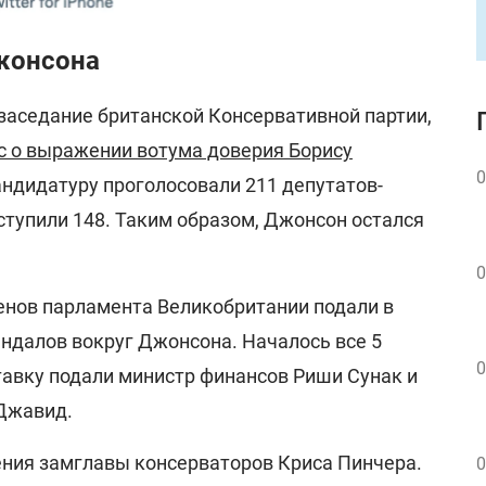
жонсона
 заседание британской Консервативной партии,
с о выражении вотума доверия Борису
0
кандидатуру проголосовали 211 депутатов-
ступили 148. Таким образом, Джонсон остался
0
ленов парламента Великобритании подали в
андалов вокруг Джонсона. Началось все 5
0
тавку подали министр финансов Риши Сунак и
Джавид.
чения замглавы консерваторов Криса Пинчера.
0