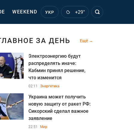
ОЕ
WEEKEND
+29°
УКР
ГЛАВНОЕ ЗА ДЕНЬ
Ещё
Электроэнергию будут
распределять иначе:
Кабмин принял решение,
что изменится
02:11
Энергетика
Украина может получить
новую защиту от ракет РФ:
Сикорский сделал важное
заявление
22:51
Мир