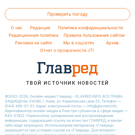
Тесты по картинке
Уборка
Новости Полтавы
Прогноз погоды
Легкие десерты
Максим Галкин
Оптические иллюзии
Проверить погоду
Магнитные бури
Напитки
Настя Каменских
Народные приметы
Погода на сегодня
Праздничное меню
Виталий Козловский
O нас
Редакция
Политика конфиденциальности
Все о шоу-бизнесе
Погода на завтра
Редакционная политика
Правила пользования сайтом
Потап
Реклама на сайте
Мы в соцсетях
Архив
Пылевая буря
София Ротару
Отчет о прозрачности JTI
ТВОЙ ИСТОЧНИК НОВОСТЕЙ
©2002-2026, Онлайн-медиа Главред - GLAVRED.INFO. ВСЕ ПРАВА
ЗАЩИЩЕНЫ. 04080, г. Киев, ул. Кириловская, дом 23. Телефон —
(044) 490-01-01. Адрес электронной почты — info@glavred.info.
Идентификатор онлайн-медиа в Реестре cубъектов в сфере медиа —
R40-01822.
Перепечатка, копирование или воспроизведение
информации, содержащей ссылку на агенство ГЛАВРЕД, в каком-
либо виде запрещено. Использование материалов «Главред»
разрешается при условии ссылки на «Главред». Для интернет-
изданий обязательна прямая, открытая для поисковых систем,