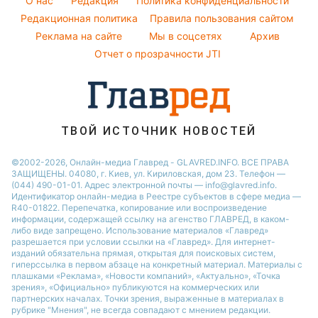
O нас
Редакция
Политика конфиденциальности
Новости Сум
Народные приметы
Редакционная политика
Правила пользования сайтом
Потап
Новости Тернополя
Реклама на сайте
Мы в соцсетях
Архив
Все о шоу-бизнесе
София Ротару
Новости Черкассы
Отчет о прозрачности JTI
Новости Житомира
Новости Ровно
Новости Одессы
ТВОЙ ИСТОЧНИК НОВОСТЕЙ
Новости Запорожья
©2002-2026, Онлайн-медиа Главред - GLAVRED.INFO. ВСЕ ПРАВА
ЗАЩИЩЕНЫ. 04080, г. Киев, ул. Кириловская, дом 23. Телефон —
(044) 490-01-01. Адрес электронной почты — info@glavred.info.
Идентификатор онлайн-медиа в Реестре cубъектов в сфере медиа —
R40-01822.
Перепечатка, копирование или воспроизведение
информации, содержащей ссылку на агенство ГЛАВРЕД, в каком-
либо виде запрещено. Использование материалов «Главред»
разрешается при условии ссылки на «Главред». Для интернет-
изданий обязательна прямая, открытая для поисковых систем,
гиперссылка в первом абзаце на конкретный материал. Материалы с
плашками «Реклама», «Новости компаний», «Актуально», «Точка
зрения», «Официально» публикуются на коммерческих или
партнерских началах. Точки зрения, выраженные в материалах в
рубрике "Мнения", не всегда совпадают с мнением редакции.