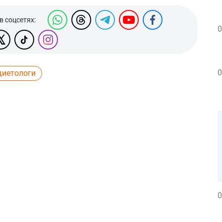
в соцсетях:
0
0
диетологи
0