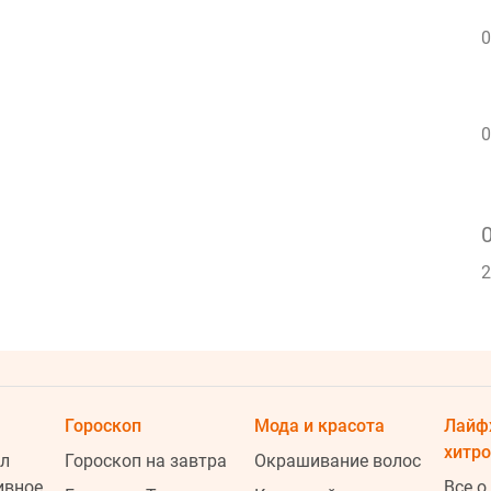
0
0
2
Гороскоп
Мода и красота
Лайф
хитро
л
Гороскоп на завтра
Окрашивание волос
ивное
Все о