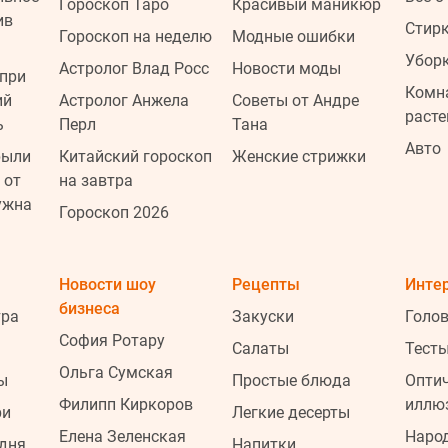
Гороскоп Таро
Красивый маникюр
ив
Стир
Гороскоп на неделю
Модные ошибки
Убор
Астролог Влад Росс
Новости моды
при
Комн
ий
Астролог Анжела
Советы от Андре
расте
ь
Перл
Тана
Авто
рыли
Китайский гороскоп
Женские стрижки
 от
на завтра
ужна
Гороскоп 2026
Новости шоу
Рецепты
Инте
2
бизнеса
тра
Закуски
Голо
София Ротару
Салаты
Тесты
Ольга Сумская
ы
Простые блюда
Опти
2
Филипп Киркоров
иллю
ри
Легкие десерты
Елена Зеленская
Наро
одня
Напитки