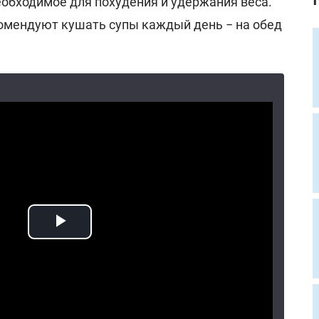
еобходимое для похудения и удержания веса.
комендуют кушать супы каждый день − на обед