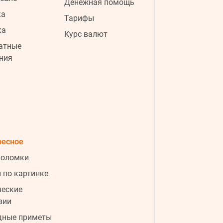
Денежная помощь
ка
Тарифы
ка
ad
Курс валют
атные
ния
ресное
3:32
Путин нашел "безопасную зону" и
воломки
панически избегает атак
украинских БПЛА - СМИ
 по картинке
ческие
3:14
РФ готова к новому
зии
массированному удару: какие
области могут стать целью атаки
дные приметы