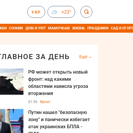
+23°
УКР
АКИ
СОННИК
ДОМ И УЮТ
МАМОЧКАМ
ЖИЗНЬ
ПРАЗДНИКИ
САД И ОГОР
ГЛАВНОЕ ЗА ДЕНЬ
Ещё
РФ может открыть новый
фронт: над какими
областями нависла угроза
вторжения
01:56
Фронт
Путин нашел "безопасную
зону" и панически избегает
атак украинских БПЛА -