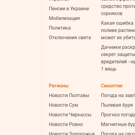
средство прот
Пенсии в Украине
сорняков
Мобилизация
Какая ошибка 
Политика
поливе растен
Отключения света
может их убит
Дачники раск
секрет защиты
вредителей - н
1 вещь
Регионы
Синоптик
Новости Полтавы
Погода на зав
Новости Сум
Пылевая буря
Новости Черкассы
Прогноз погод
Новости Ровно
Магнитные бу
Новости Запорожья
Погода на сег