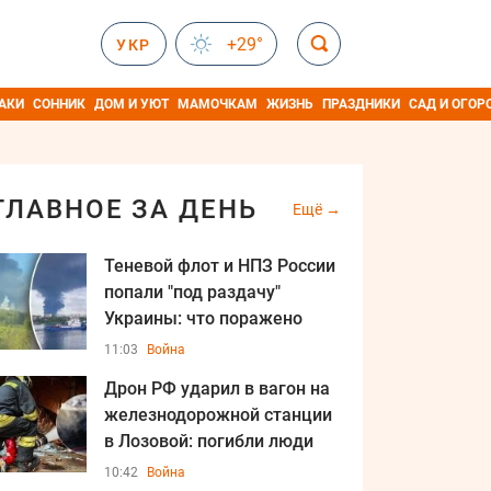
+29°
УКР
АКИ
СОННИК
ДОМ И УЮТ
МАМОЧКАМ
ЖИЗНЬ
ПРАЗДНИКИ
САД И ОГОР
ГЛАВНОЕ ЗА ДЕНЬ
Ещё
Теневой флот и НПЗ России
попали "под раздачу"
Украины: что поражено
11:03
Война
Дрон РФ ударил в вагон на
железнодорожной станции
в Лозовой: погибли люди
10:42
Война