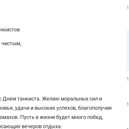
1
анкистов
м чистым,
1
с Днем танкиста. Желаю моральных сил и
1
овья, удачи и высоких успехов, благополучия
омахов. Пусть в жизни будет много побед,
ясающих вечеров отдыха.