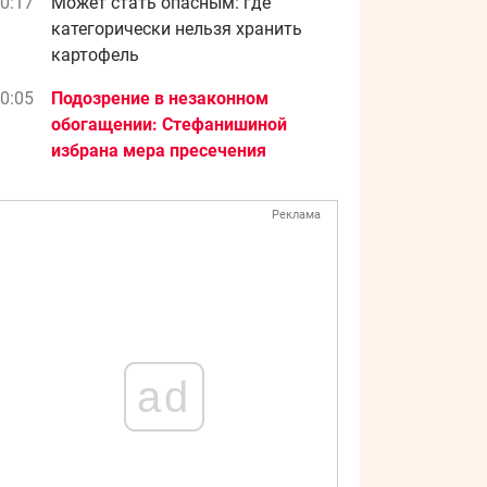
0:17
Может стать опасным: где
категорически нельзя хранить
картофель
0:05
Подозрение в незаконном
обогащении: Стефанишиной
избрана мера пресечения
Реклама
ad