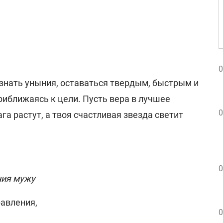
0
 знать уныния, оставаться твердым, быстрым и
приближаясь к цели. Пусть вера в лучшее
0
га растут, а твоя счастливая звезда светит
0
ния мужу
равления,
0