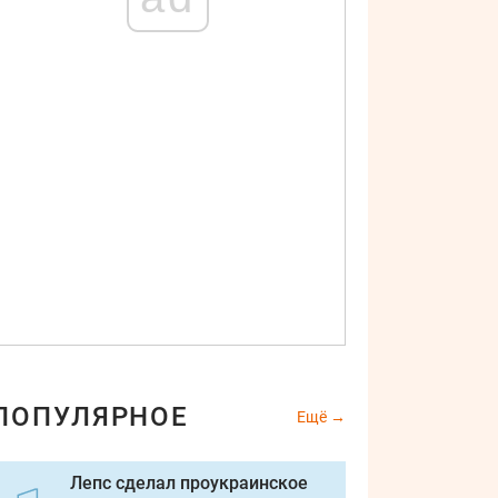
нь танкиста – открытки и прикольные картинки
Соцсети
ПОПУЛЯРНОЕ
Ещё
Лепс сделал проукраинское