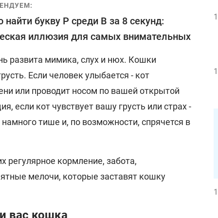
ЕНДУЕМ:
1
 найти букву Р среди В за 8 секунд:
еская иллюзия для самых внимательных
ень развита мимика, слух и нюх. Кошки
1
русть. Если человек улыбается - кот
ени или проводит носом по вашей открытой
я, если кот чувствует вашу грусть или страх -
 намного тише и, по возможности, спрячется в
их регулярное кормление, забота,
иятные мелочи, которые заставят кошку
1
ли вас кошка