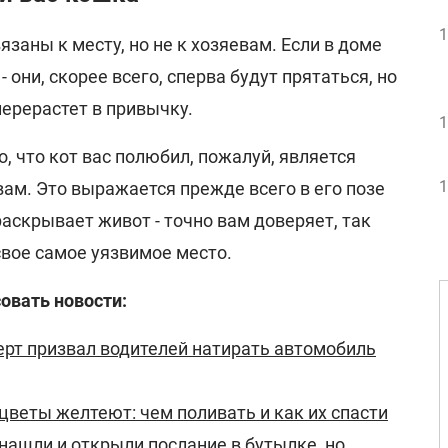
1
заны к месту, но не к хозяевам. Если в доме
 они, скорее всего, сперва будут прятаться, но
ерерастет в привычку.
1
, что кот вас полюбил, пожалуй, является
1
вам. Это выражается прежде всего в его позе
 раскрывает живот - точно вам доверяет, так
свое самое уязвимое место.
овать новости:
ерт призвал водителей натирать автомобиль
веты желтеют: чем поливать и как их спасти
нашли и открыли послание в бутылке, но