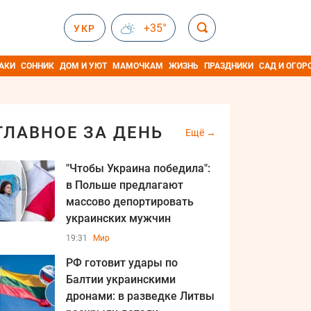
+35°
УКР
АКИ
СОННИК
ДОМ И УЮТ
МАМОЧКАМ
ЖИЗНЬ
ПРАЗДНИКИ
САД И ОГОР
ГЛАВНОЕ ЗА ДЕНЬ
Ещё
"Чтобы Украина победила":
в Польше предлагают
массово депортировать
украинских мужчин
19:31
Мир
РФ готовит удары по
Балтии украинскими
дронами: в разведке Литвы