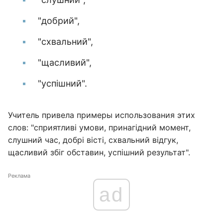
"добрий",
"схвальний",
"щасливий",
"успішний".
Учитель привела примеры использования этих
слов: "сприятливі умови, принагідний момент,
слушний час, добрі вісті, схвальний відгук,
щасливий збіг обставин, успішний результат".
Реклама
ad