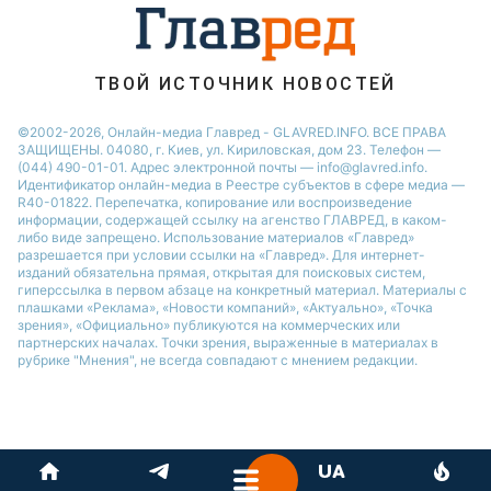
Новости Одессы
Новости Запорожья
ТВОЙ ИСТОЧНИК НОВОСТЕЙ
©2002-2026, Онлайн-медиа Главред - GLAVRED.INFO. ВСЕ ПРАВА
ЗАЩИЩЕНЫ. 04080, г. Киев, ул. Кириловская, дом 23. Телефон —
(044) 490-01-01. Адрес электронной почты — info@glavred.info.
Идентификатор онлайн-медиа в Реестре cубъектов в сфере медиа —
R40-01822.
Перепечатка, копирование или воспроизведение
информации, содержащей ссылку на агенство ГЛАВРЕД, в каком-
либо виде запрещено. Использование материалов «Главред»
разрешается при условии ссылки на «Главред». Для интернет-
изданий обязательна прямая, открытая для поисковых систем,
гиперссылка в первом абзаце на конкретный материал. Материалы с
плашками «Реклама», «Новости компаний», «Актуально», «Точка
зрения», «Официально» публикуются на коммерческих или
партнерских началах. Точки зрения, выраженные в материалах в
рубрике "Мнения", не всегда совпадают с мнением редакции.