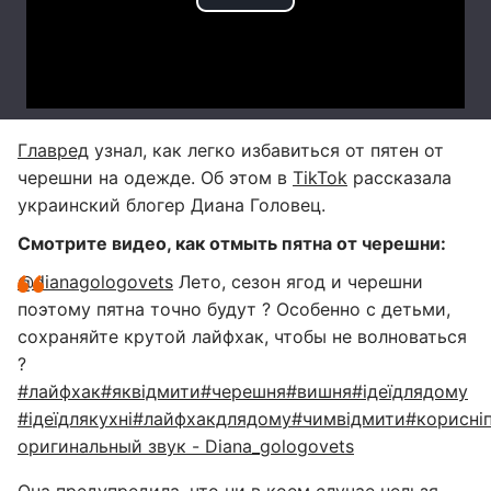
Главред
узнал, как легко избавиться от пятен от
черешни на одежде. Об этом в
TikTok
рассказала
украинский блогер Диана Головец.
Смотрите видео, как отмыть пятна от черешни:
@dianagologovets
Лето, сезон ягод и черешни
поэтому пятна точно будут ? Особенно с детьми,
сохраняйте крутой лайфхак, чтобы не волноваться
?
#лайфхак
#яквідмити
#черешня
#вишня
#ідеїдлядому
#ідеїдлякухні
#лайфхакдлядому
#чимвідмити
#корисні
оригинальный звук - Diana_gologovets