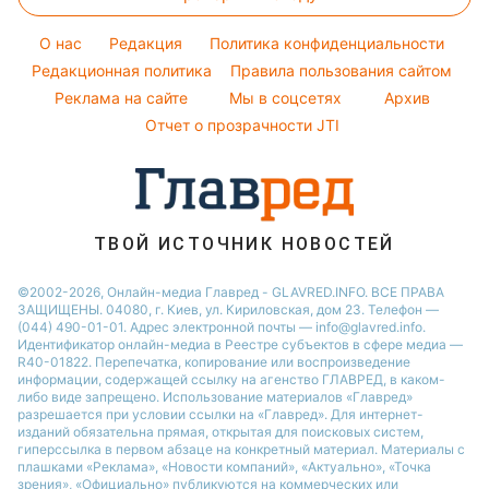
Комнатные растения
Настя Каменских
Курс валют
Новости Житомира
Погода на сегодня
O нас
Редакция
Политика конфиденциальности
Новости Одессы
Погода на завтра
Редакционная политика
Правила пользования сайтом
Реклама на сайте
Мы в соцсетях
Архив
Пылевая буря
Отчет о прозрачности JTI
ТВОЙ ИСТОЧНИК НОВОСТЕЙ
©2002-2026, Онлайн-медиа Главред - GLAVRED.INFO. ВСЕ ПРАВА
ЗАЩИЩЕНЫ. 04080, г. Киев, ул. Кириловская, дом 23. Телефон —
(044) 490-01-01. Адрес электронной почты — info@glavred.info.
Идентификатор онлайн-медиа в Реестре cубъектов в сфере медиа —
R40-01822.
Перепечатка, копирование или воспроизведение
информации, содержащей ссылку на агенство ГЛАВРЕД, в каком-
либо виде запрещено. Использование материалов «Главред»
разрешается при условии ссылки на «Главред». Для интернет-
изданий обязательна прямая, открытая для поисковых систем,
гиперссылка в первом абзаце на конкретный материал. Материалы с
плашками «Реклама», «Новости компаний», «Актуально», «Точка
зрения», «Официально» публикуются на коммерческих или