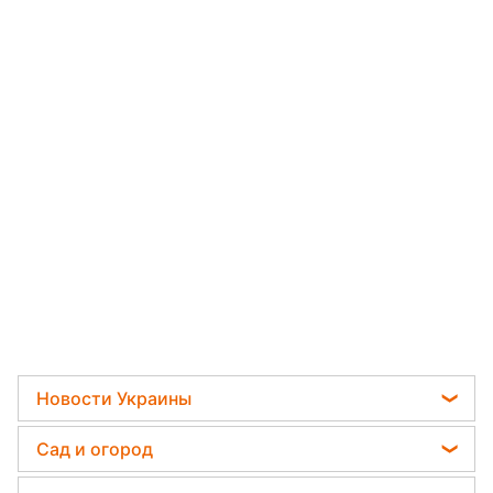
Новости Украины
Пенсии в Украине
Сад и огород
Мобилизация