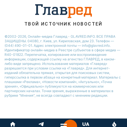
София Ротару
Ольга Сумская
ТВОЙ ИСТОЧНИК НОВОСТЕЙ
©2002-2026, Онлайн-медиа Главред - GLAVRED.INFO. ВСЕ ПРАВА
ЗАЩИЩЕНЫ. 04080, г. Киев, ул. Кириловская, дом 23. Телефон —
(044) 490-01-01. Адрес электронной почты — info@glavred.info.
Идентификатор онлайн-медиа в Реестре cубъектов в сфере медиа —
R40-01822.
Перепечатка, копирование или воспроизведение
информации, содержащей ссылку на агенство ГЛАВРЕД, в каком-
либо виде запрещено. Использование материалов «Главред»
разрешается при условии ссылки на «Главред». Для интернет-
изданий обязательна прямая, открытая для поисковых систем,
гиперссылка в первом абзаце на конкретный материал. Материалы с
плашками «Реклама», «Новости компаний», «Актуально», «Точка
зрения», «Официально» публикуются на коммерческих или
партнерских началах. Точки зрения, выраженные в материалах в
рубрике "Мнения", не всегда совпадают с мнением редакции.