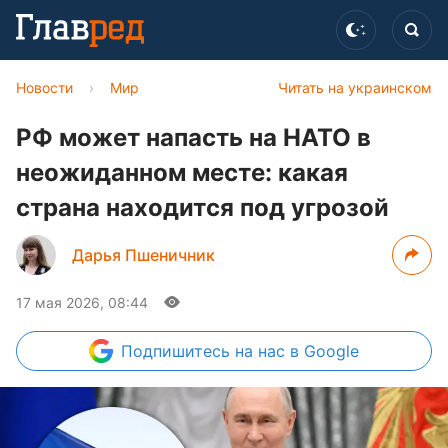
Новости
›
Мир
Читать на украинском
РФ может напасть на НАТО в
неожиданном месте: какая
страна находится под угрозой
Дарья Пшеничник
17 мая 2026, 08:44
Подпишитесь
на нас в Google