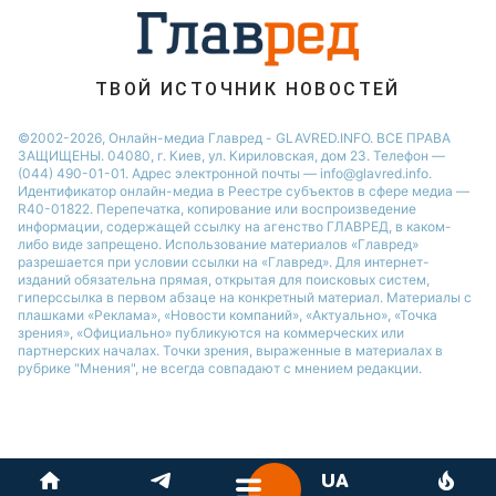
Филипп Киркоров
ТВОЙ ИСТОЧНИК НОВОСТЕЙ
©2002-2026, Онлайн-медиа Главред - GLAVRED.INFO. ВСЕ ПРАВА
ЗАЩИЩЕНЫ. 04080, г. Киев, ул. Кириловская, дом 23. Телефон —
(044) 490-01-01. Адрес электронной почты — info@glavred.info.
Идентификатор онлайн-медиа в Реестре cубъектов в сфере медиа —
R40-01822.
Перепечатка, копирование или воспроизведение
информации, содержащей ссылку на агенство ГЛАВРЕД, в каком-
либо виде запрещено. Использование материалов «Главред»
разрешается при условии ссылки на «Главред». Для интернет-
изданий обязательна прямая, открытая для поисковых систем,
гиперссылка в первом абзаце на конкретный материал. Материалы с
плашками «Реклама», «Новости компаний», «Актуально», «Точка
зрения», «Официально» публикуются на коммерческих или
партнерских началах. Точки зрения, выраженные в материалах в
рубрике "Мнения", не всегда совпадают с мнением редакции.