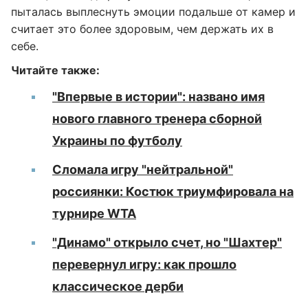
пыталась выплеснуть эмоции подальше от камер и
считает это более здоровым, чем держать их в
себе.
Читайте также:
"Впервые в истории": названо имя
нового главного тренера сборной
Украины по футболу
Сломала игру "нейтральной"
россиянки: Костюк триумфировала на
турнире WTA
"Динамо" открыло счет, но "Шахтер"
перевернул игру: как прошло
классическое дерби