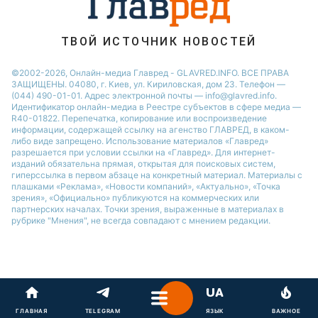
ТВОЙ ИСТОЧНИК НОВОСТЕЙ
©2002-2026, Онлайн-медиа Главред - GLAVRED.INFO. ВСЕ ПРАВА
ЗАЩИЩЕНЫ. 04080, г. Киев, ул. Кириловская, дом 23. Телефон —
(044) 490-01-01. Адрес электронной почты — info@glavred.info.
Идентификатор онлайн-медиа в Реестре cубъектов в сфере медиа —
R40-01822.
Перепечатка, копирование или воспроизведение
информации, содержащей ссылку на агенство ГЛАВРЕД, в каком-
либо виде запрещено. Использование материалов «Главред»
разрешается при условии ссылки на «Главред». Для интернет-
изданий обязательна прямая, открытая для поисковых систем,
гиперссылка в первом абзаце на конкретный материал. Материалы с
плашками «Реклама», «Новости компаний», «Актуально», «Точка
зрения», «Официально» публикуются на коммерческих или
партнерских началах. Точки зрения, выраженные в материалах в
рубрике "Мнения", не всегда совпадают с мнением редакции.
ГЛАВНАЯ
TELEGRAM
ЯЗЫК
ВАЖНОЕ