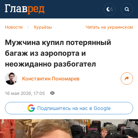
Новости
›
Курьёзы
Читать на украинском
Мужчина купил потерянный
багаж из аэропорта и
неожиданно разбогател
Константин Пономарев
16 мая 2026, 17:05
Подпишитесь
на нас в Google