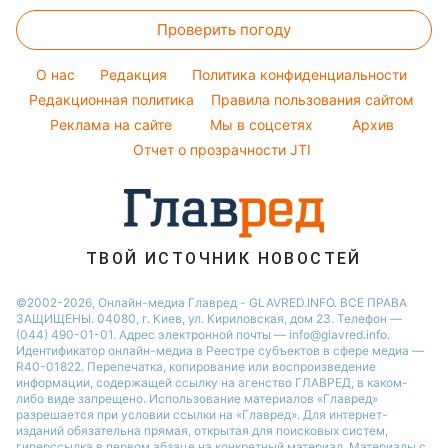
Все о сале
Народные приметы
Виталий Козловский
Новости Сум
Погода на сегодня
Праздничное меню
Проверить погоду
Уборка
Все о шоу-бизнесе
Потап
Новости Черкассы
Погода на завтра
Стирка
София Ротару
O нас
Редакция
Политика конфиденциальности
Пылевая буря
Авто
Редакционная политика
Правила пользования сайтом
Ольга Сумская
Реклама на сайте
Мы в соцсетях
Архив
Комнатные растения
Филипп Киркоров
Отчет о прозрачности JTI
ТВОЙ ИСТОЧНИК НОВОСТЕЙ
©2002-2026, Онлайн-медиа Главред - GLAVRED.INFO. ВСЕ ПРАВА
ЗАЩИЩЕНЫ. 04080, г. Киев, ул. Кириловская, дом 23. Телефон —
(044) 490-01-01. Адрес электронной почты — info@glavred.info.
Идентификатор онлайн-медиа в Реестре cубъектов в сфере медиа —
R40-01822.
Перепечатка, копирование или воспроизведение
информации, содержащей ссылку на агенство ГЛАВРЕД, в каком-
либо виде запрещено. Использование материалов «Главред»
разрешается при условии ссылки на «Главред». Для интернет-
изданий обязательна прямая, открытая для поисковых систем,
гиперссылка в первом абзаце на конкретный материал. Материалы с