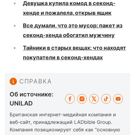
Девушка купила комод в секонд-
хенде и пожалела, открыв ящик
Все думали, что это мусор: пакет из
секонд-хенда обогатил мужчину
Тайники в старых вещах: что находят
покупатели в секонд-хендах
СПРАВКА
Об источнике:
UNILAD
Британская интернет-медийная компания и
веб-сайт, принадлежащий LADbible Group.
Компания позиционирует себя как "основную