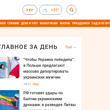
+35°
УКР
АКИ
СОННИК
ДОМ И УЮТ
МАМОЧКАМ
ЖИЗНЬ
ПРАЗДНИКИ
САД И ОГОР
ГЛАВНОЕ ЗА ДЕНЬ
Ещё
"Чтобы Украина победила":
в Польше предлагают
массово депортировать
украинских мужчин
19:31
Мир
РФ готовит удары по
Балтии украинскими
дронами: в разведке Литвы