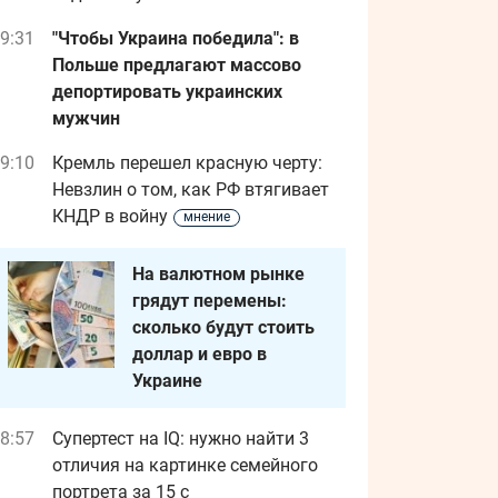
9:31
"Чтобы Украина победила": в
Польше предлагают массово
депортировать украинских
мужчин
9:10
Кремль перешел красную черту:
Невзлин о том, как РФ втягивает
КНДР в войну
мнение
На валютном рынке
грядут перемены:
сколько будут стоить
доллар и евро в
Украине
8:57
Супертест на IQ: нужно найти 3
отличия на картинке семейного
портрета за 15 с