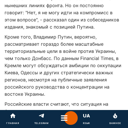
нынешних линиях фронта. Но он постоянно
говорит: "Нет, я не могу идти на компромисс в
этом вопросе", - рассказал один из собеседников
издания, знакомый с позицией Путина.
Кроме того, Владимир Путин, вероятно,
рассматривает гораздо более масштабные
территориальные цели в войне против Украины,
чем только Донбасс. По данным Financial Times, в
Кремле могут обсуждаться амбиции по оккупации
Киева, Одессы и других стратегически важных
регионов, несмотря на публичные заявления
российского руководства о концентрации на
востоке Украины.
Российские власти считают, что ситуация на
фронте позволяет продолжать наступательные
действия и постепенно расширять требования во
ГЛАВНАЯ
TELEGRAM
ЯЗЫК
ВАЖНОЕ
время возможных переговоров. Один из