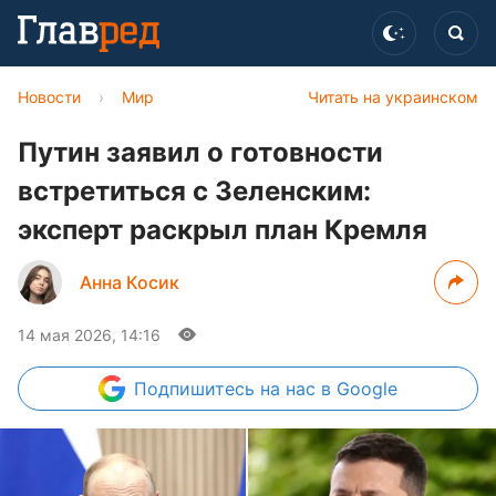
Новости
›
Мир
Читать на украинском
Путин заявил о готовности
встретиться с Зеленским:
эксперт раскрыл план Кремля
Анна Косик
14 мая 2026, 14:16
Подпишитесь
на нас в Google