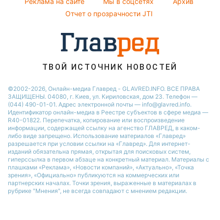
Реклама на сайте
Мы в соцсетях
Архив
Пылевая буря
Настя Каменских
Отчет о прозрачности JTI
ТВОЙ ИСТОЧНИК НОВОСТЕЙ
©2002-2026, Онлайн-медиа Главред - GLAVRED.INFO. ВСЕ ПРАВА
ЗАЩИЩЕНЫ. 04080, г. Киев, ул. Кириловская, дом 23. Телефон —
(044) 490-01-01. Адрес электронной почты — info@glavred.info.
Идентификатор онлайн-медиа в Реестре cубъектов в сфере медиа —
R40-01822.
Перепечатка, копирование или воспроизведение
информации, содержащей ссылку на агенство ГЛАВРЕД, в каком-
либо виде запрещено. Использование материалов «Главред»
разрешается при условии ссылки на «Главред». Для интернет-
изданий обязательна прямая, открытая для поисковых систем,
гиперссылка в первом абзаце на конкретный материал. Материалы с
плашками «Реклама», «Новости компаний», «Актуально», «Точка
зрения», «Официально» публикуются на коммерческих или
партнерских началах. Точки зрения, выраженные в материалах в
рубрике "Мнения", не всегда совпадают с мнением редакции.