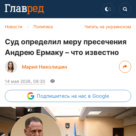
Новости
›
Политика
Читать на украинском
Суд определил меру пресечения
Андрею Ермаку – что известно
Мария Николишин
14 мая 2026, 09:30
Подпишитесь
на нас в Google