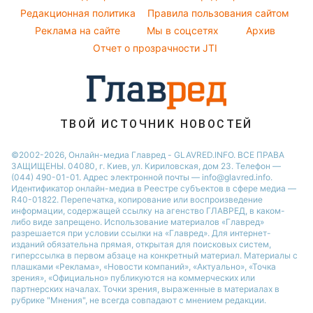
Напитки
Новости Житомира
Народные приметы
Редакционная политика
Правила пользования сайтом
Потап
Праздничное меню
Новости Одессы
Реклама на сайте
Мы в соцсетях
Архив
Все о шоу-бизнесе
София Ротару
Новости Харькова
Отчет о прозрачности JTI
Новости Полтавы
ТВОЙ ИСТОЧНИК НОВОСТЕЙ
©2002-2026, Онлайн-медиа Главред - GLAVRED.INFO. ВСЕ ПРАВА
ЗАЩИЩЕНЫ. 04080, г. Киев, ул. Кириловская, дом 23. Телефон —
(044) 490-01-01. Адрес электронной почты — info@glavred.info.
Идентификатор онлайн-медиа в Реестре cубъектов в сфере медиа —
R40-01822.
Перепечатка, копирование или воспроизведение
информации, содержащей ссылку на агенство ГЛАВРЕД, в каком-
либо виде запрещено. Использование материалов «Главред»
разрешается при условии ссылки на «Главред». Для интернет-
изданий обязательна прямая, открытая для поисковых систем,
гиперссылка в первом абзаце на конкретный материал. Материалы с
плашками «Реклама», «Новости компаний», «Актуально», «Точка
зрения», «Официально» публикуются на коммерческих или
партнерских началах. Точки зрения, выраженные в материалах в
рубрике "Мнения", не всегда совпадают с мнением редакции.