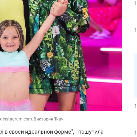
1
1
1
: instagram.com, Виктория Ткач
ыл в своей идеальной форме", - пошутила
1