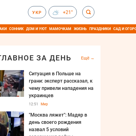
+21°
УКР
АКИ
СОННИК
ДОМ И УЮТ
МАМОЧКАМ
ЖИЗНЬ
ПРАЗДНИКИ
САД И ОГОР
ГЛАВНОЕ ЗА ДЕНЬ
Ещё
Ситуация в Польше на
грани: эксперт рассказал, к
чему привели нападения на
украинцев
12:51
Мир
"Москва ляжет": Мадяр в
день своего рождения
назва л 5 условий