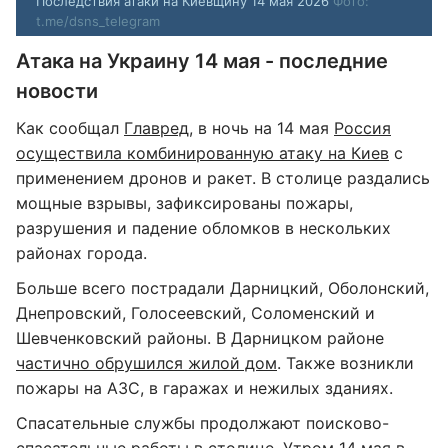
Последствия атаки на Киевщину 14 мая 2026
Фото:
t.me/dsns_telegram
Атака на Украину 14 мая - последние
новости
Как сообщал
Главред
, в ночь на 14 мая
Россия
осуществила комбинированную атаку на Киев
с
применением дронов и ракет. В столице раздались
мощные взрывы, зафиксированы пожары,
разрушения и падение обломков в нескольких
районах города.
Больше всего пострадали Дарницкий, Оболонский,
Днепровский, Голосеевский, Соломенский и
Шевченковский районы. В Дарницком районе
частично обрушился жилой дом
. Также возникли
пожары на АЗС, в гаражах и нежилых зданиях.
Спасательные службы продолжают поисково-