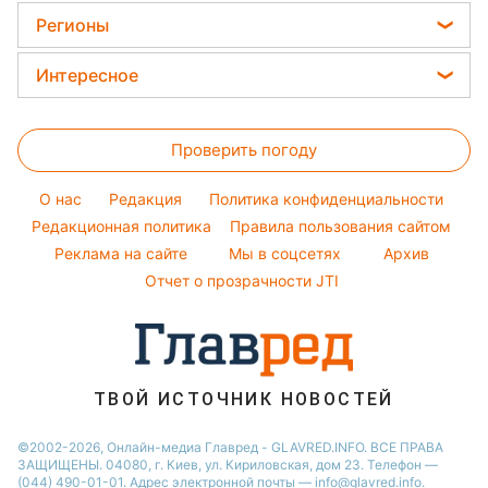
Магнитные бури
Все о сале
Женские стрижки
Цены на продукты
Регионы
Алла Пугачева
Погода на сегодня
Окрашивание волос
Максим Галкин
Новости Львова
Погода на завтра
Интересное
Красивый маникюр
Настя Каменских
Новости Харькова
Пылевая буря
Головоломки
Модные ошибки
Виталий Козловский
Новости Днепра
Проверить погоду
Тесты по картинке
Новости моды
Потап
Новости Полтавы
Оптические иллюзии
Советы от Андре Тана
O нас
Редакция
Политика конфиденциальности
Новости Тернополя
Народные приметы
Редакционная политика
Правила пользования сайтом
Новости Сум
Реклама на сайте
Мы в соцсетях
Архив
Все о шоу-бизнесе
Новости Житомира
Отчет о прозрачности JTI
Новости Черкассы
Новости Одессы
Новости Ровно
ТВОЙ ИСТОЧНИК НОВОСТЕЙ
Новости Запорожья
©2002-2026, Онлайн-медиа Главред - GLAVRED.INFO. ВСЕ ПРАВА
ЗАЩИЩЕНЫ. 04080, г. Киев, ул. Кириловская, дом 23. Телефон —
(044) 490-01-01. Адрес электронной почты — info@glavred.info.