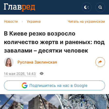
Новости
›
Украина
Читать на украинском
В Киеве резко возросло
количество жертв и раненых: под
завалами – десятки человек
Руслана Заклинская
14 мая 2026, 14:43
Подпишитесь
на нас в Google