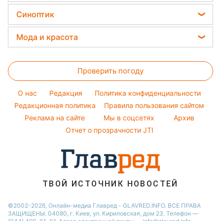
Уборка
Праздничное меню
Новости Львова
Цены на продукты
Ольга Сумская
Синоптик
Авто
Закуски
Новости Днепра
Денежная помощь
Филипп Киркоров
Прогноз погоды
Стирка
Мода и красота
Новости Тернополя
Тарифы
Елена Зеленская
Магнитные бури
Комнатные растения
Новости Житомира
Женские стрижки
Курс валют
Ани Лорак
Погода на сегодня
Проверить погоду
Окрашивание волос
Кейт Миддлтон
Погода на завтра
Красивый маникюр
Алла Пугачева
O нас
Редакция
Политика конфиденциальности
Пылевая буря
Модные ошибки
Редакционная политика
Правила пользования сайтом
Максим Галкин
Реклама на сайте
Мы в соцсетях
Архив
Новости моды
Настя Каменских
Отчет о прозрачности JTI
Советы от Андре Тана
ТВОЙ ИСТОЧНИК НОВОСТЕЙ
©2002-2026, Онлайн-медиа Главред - GLAVRED.INFO. ВСЕ ПРАВА
ЗАЩИЩЕНЫ. 04080, г. Киев, ул. Кириловская, дом 23. Телефон —