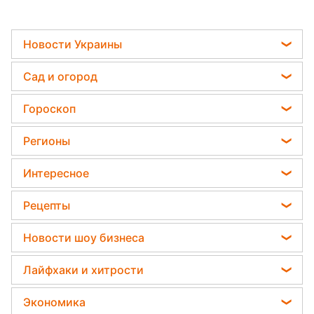
Новости Украины
Мобилизация
Сад и огород
Политика
Садовод назвал самое эффективное средство
Гороскоп
Отключения света
против сорняков
Гороскоп на завтра
Телеграм новости Украины
Регионы
Какая ошибка при поливе растений может их
Астролог Влад Росс
убить
Пенсии в Украине
Новости Одессы
Интересное
Астролог Анжела Перл
Дачники раскрыли секрет защиты от
Новости Харькова
вредителей - нужна 1 вещь
Народные приметы
Китайский гороскоп на завтра
Рецепты
Новости Полтавы
Все о шоу-бизнесе
Гороскоп 2026
Салаты
Новости Сум
Новости шоу бизнеса
Головоломки
Гороскоп Таро
Простые блюда
Новости Черкассы
Виталий Козловский
Тесты по картинке
Лайфхаки и хитрости
Гороскоп на неделю
Легкие десерты
Новости Ровно
Потап
Оптические иллюзии
Все о сале
Напитки
Экономика
Новости Запорожья
София Ротару