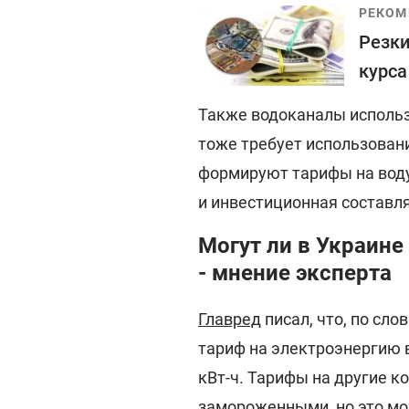
РЕКОМ
Резки
курса
Также водоканалы использ
тоже требует использован
формируют тарифы на воду
и инвестиционная состав
Могут ли в Украин
- мнение эксперта
Главред
писал, что, по сло
тариф на электроэнергию в
кВт-ч. Тарифы на другие 
замороженными, но это м