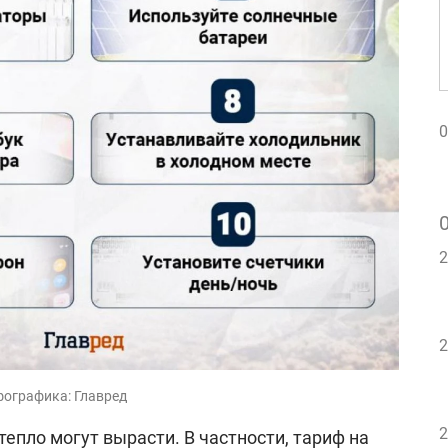
0
2
2
фографика: Главред
2
тепло могут вырасти. В частности, тариф на