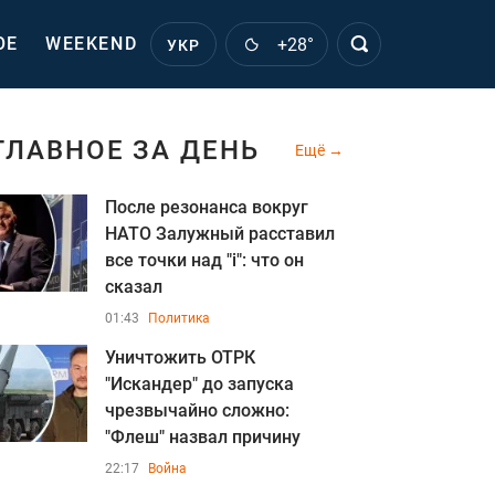
ОЕ
WEEKEND
+28°
УКР
ГЛАВНОЕ ЗА ДЕНЬ
Ещё
После резонанса вокруг
НАТО Залужный расставил
все точки над "i": что он
сказал
01:43
Политика
Уничтожить ОТРК
"Искандер" до запуска
чрезвычайно сложно:
"Флеш" назвал причину
22:17
Война