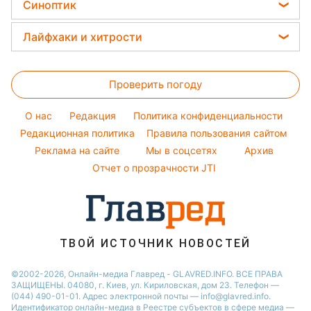
Головоломки
Красивый маникюр
Синоптик
Виталий Козловский
Простые блюда
Новости Одессы
Тесты по картинке
Модные ошибки
Потап
Прогноз погоды
Легкие десерты
Лайфхаки и хитрости
Новости Харькова
Оптические иллюзии
Новости моды
София Ротару
Магнитные бури
Напитки
Новости Полтавы
Все о сале
Народные приметы
Ольга Сумская
Погода на сегодня
Праздничное меню
Новости Сум
Проверить погоду
Стирка
Все о шоу-бизнесе
Филипп Киркоров
Погода на завтра
Новости Черкассы
Уборка
O нас
Редакция
Политика конфиденциальности
Пылевая буря
Новости Ровно
Комнатные растения
Редакционная политика
Правила пользования сайтом
Реклама на сайте
Мы в соцсетях
Архив
Авто
Отчет о прозрачности JTI
ТВОЙ ИСТОЧНИК НОВОСТЕЙ
©2002-2026, Онлайн-медиа Главред - GLAVRED.INFO. ВСЕ ПРАВА
ЗАЩИЩЕНЫ. 04080, г. Киев, ул. Кириловская, дом 23. Телефон —
(044) 490-01-01. Адрес электронной почты — info@glavred.info.
Идентификатор онлайн-медиа в Реестре cубъектов в сфере медиа —