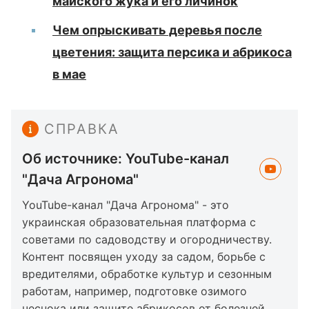
майского жука и его личинок
Чем опрыскивать деревья после
цветения: защита персика и абрикоса
в мае
СПРАВКА
Об источнике: YouTube-канал
"Дача Агронома"
YouTube-канал "Дача Агронома" - это
украинская образовательная платформа с
советами по садоводству и огородничеству.
Контент посвящен уходу за садом, борьбе с
вредителями, обработке культур и сезонным
работам, например, подготовке озимого
чеснока или защите абрикосов от болезней.