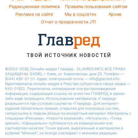
Новости Сум
Народные приметы
Редакционная политика
Правила пользования сайтом
Потап
Новости Тернополя
Реклама на сайте
Мы в соцсетях
Архив
Все о шоу-бизнесе
София Ротару
Новости Черкассы
Отчет о прозрачности JTI
Новости Житомира
Новости Ровно
Новости Одессы
ТВОЙ ИСТОЧНИК НОВОСТЕЙ
Новости Запорожья
©2002-2026, Онлайн-медиа Главред - GLAVRED.INFO. ВСЕ ПРАВА
ЗАЩИЩЕНЫ. 04080, г. Киев, ул. Кириловская, дом 23. Телефон —
(044) 490-01-01. Адрес электронной почты — info@glavred.info.
Идентификатор онлайн-медиа в Реестре cубъектов в сфере медиа —
R40-01822.
Перепечатка, копирование или воспроизведение
информации, содержащей ссылку на агенство ГЛАВРЕД, в каком-
либо виде запрещено. Использование материалов «Главред»
разрешается при условии ссылки на «Главред». Для интернет-
изданий обязательна прямая, открытая для поисковых систем,
гиперссылка в первом абзаце на конкретный материал. Материалы с
плашками «Реклама», «Новости компаний», «Актуально», «Точка
зрения», «Официально» публикуются на коммерческих или
партнерских началах. Точки зрения, выраженные в материалах в
рубрике "Мнения", не всегда совпадают с мнением редакции.