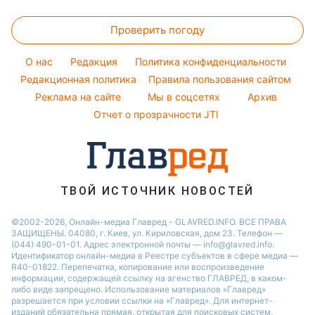
Все о сале
Народные приметы
Настя Каменских
Цены на продукты
Новости моды
Новости Житомира
Комнатные растения
Проверить погоду
Денежная помощь
Советы от Андре Тана
Новости Одессы
Уборка
Тарифы
Женские стрижки
O нас
Редакция
Политика конфиденциальности
Авто
Курс валют
Редакционная политика
Правила пользования сайтом
Реклама на сайте
Мы в соцсетях
Архив
Отчет о прозрачности JTI
ТВОЙ ИСТОЧНИК НОВОСТЕЙ
©2002-2026, Онлайн-медиа Главред - GLAVRED.INFO. ВСЕ ПРАВА
ЗАЩИЩЕНЫ. 04080, г. Киев, ул. Кириловская, дом 23. Телефон —
(044) 490-01-01. Адрес электронной почты — info@glavred.info.
Идентификатор онлайн-медиа в Реестре cубъектов в сфере медиа —
R40-01822.
Перепечатка, копирование или воспроизведение
информации, содержащей ссылку на агенство ГЛАВРЕД, в каком-
либо виде запрещено. Использование материалов «Главред»
разрешается при условии ссылки на «Главред». Для интернет-
изданий обязательна прямая, открытая для поисковых систем,