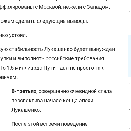
 аффилированы с Москвой, нежели с Западом.
1
 можем сделать следующие выводы.
нко устоял.
скую стабильность Лукашенко будет вынужден
тупки и выполнять российские требования.
Но 1,5 миллиарда Путин дал не просто так –
овичем.
1
В-третьих
, совершенно очевидной стала
перспектива начало конца эпохи
Лукашенко.
1
После этой встречи поведение
1