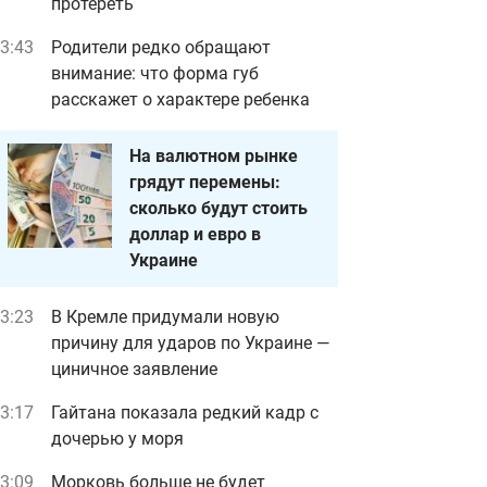
протереть
3:43
Родители редко обращают
внимание: что форма губ
расскажет о характере ребенка
На валютном рынке
грядут перемены:
сколько будут стоить
доллар и евро в
Украине
3:23
В Кремле придумали новую
причину для ударов по Украине —
циничное заявление
3:17
Гайтана показала редкий кадр с
дочерью у моря
3:09
Морковь больше не будет