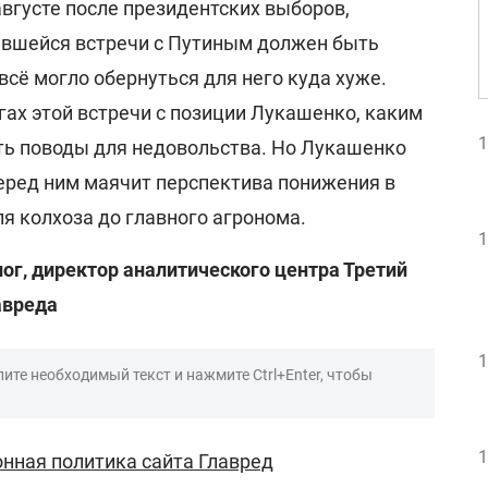
августе после президентских выборов,
явшейся встречи с Путиным должен быть
всё могло обернуться для него куда хуже.
огах этой встречи с позиции Лукашенко, каким
1
есть поводы для недовольства. Но Лукашенко
перед ним маячит перспектива понижения в
я колхоза до главного агронома.
1
лог, директор аналитического центра Третий
авреда
1
ите необходимый текст и нажмите Ctrl+Enter, чтобы
1
нная политика сайта Главред