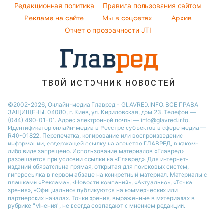
Народные приметы
Редакционная политика
Правила пользования сайтом
Новости Сум
Реклама на сайте
Мы в соцсетях
Архив
Все о шоу-бизнесе
Новости Житомира
Отчет о прозрачности JTI
Новости Черкассы
Новости Одессы
Новости Ровно
ТВОЙ ИСТОЧНИК НОВОСТЕЙ
Новости Запорожья
©2002-2026, Онлайн-медиа Главред - GLAVRED.INFO. ВСЕ ПРАВА
ЗАЩИЩЕНЫ. 04080, г. Киев, ул. Кириловская, дом 23. Телефон —
(044) 490-01-01. Адрес электронной почты — info@glavred.info.
Идентификатор онлайн-медиа в Реестре cубъектов в сфере медиа —
R40-01822.
Перепечатка, копирование или воспроизведение
информации, содержащей ссылку на агенство ГЛАВРЕД, в каком-
либо виде запрещено. Использование материалов «Главред»
разрешается при условии ссылки на «Главред». Для интернет-
изданий обязательна прямая, открытая для поисковых систем,
гиперссылка в первом абзаце на конкретный материал. Материалы с
плашками «Реклама», «Новости компаний», «Актуально», «Точка
зрения», «Официально» публикуются на коммерческих или
партнерских началах. Точки зрения, выраженные в материалах в
рубрике "Мнения", не всегда совпадают с мнением редакции.