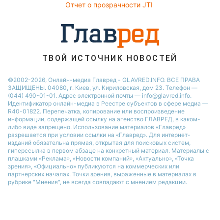
Новости Черкассы
Отчет о прозрачности JTI
Новости Житомира
Новости Ровно
Новости Одессы
ТВОЙ ИСТОЧНИК НОВОСТЕЙ
Новости Запорожья
©2002-2026, Онлайн-медиа Главред - GLAVRED.INFO. ВСЕ ПРАВА
ЗАЩИЩЕНЫ. 04080, г. Киев, ул. Кириловская, дом 23. Телефон —
(044) 490-01-01. Адрес электронной почты — info@glavred.info.
Идентификатор онлайн-медиа в Реестре cубъектов в сфере медиа —
R40-01822.
Перепечатка, копирование или воспроизведение
информации, содержащей ссылку на агенство ГЛАВРЕД, в каком-
либо виде запрещено. Использование материалов «Главред»
разрешается при условии ссылки на «Главред». Для интернет-
изданий обязательна прямая, открытая для поисковых систем,
гиперссылка в первом абзаце на конкретный материал. Материалы с
плашками «Реклама», «Новости компаний», «Актуально», «Точка
зрения», «Официально» публикуются на коммерческих или
партнерских началах. Точки зрения, выраженные в материалах в
рубрике "Мнения", не всегда совпадают с мнением редакции.