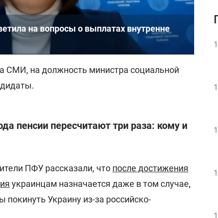
ветила на вопросы о выплатах внутренне
1
ка СМИ, на должность министра социальной
ндидаты.
1
ода пенсии пересчитают три раза: кому и
1
ители ПФУ рассказали, что
после достижения
1
сия
украинцам назначается даже в том случае,
 покинуть Украину из-за российско-
1