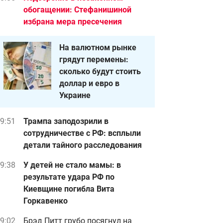
обогащении: Стефанишиной
избрана мера пресечения
На валютном рынке
грядут перемены:
сколько будут стоить
доллар и евро в
Украине
9:51
Трампа заподозрили в
сотрудничестве с РФ: всплыли
детали тайного расследования
9:38
У детей не стало мамы: в
результате удара РФ по
Киевщине погибла Вита
Горкавенко
9:02
Брэд Питт грубо посягнул на