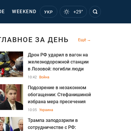
ОЕ
WEEKEND
+29°
УКР
ГЛАВНОЕ ЗА ДЕНЬ
Ещё
Дрон РФ ударил в вагон на
железнодорожной станции
в Лозовой: погибли люди
10:42
Война
Подозрение в незаконном
обогащении: Стефанишиной
избрана мера пресечения
10:05
Украина
Трампа заподозрили в
сотрудничестве с РФ: