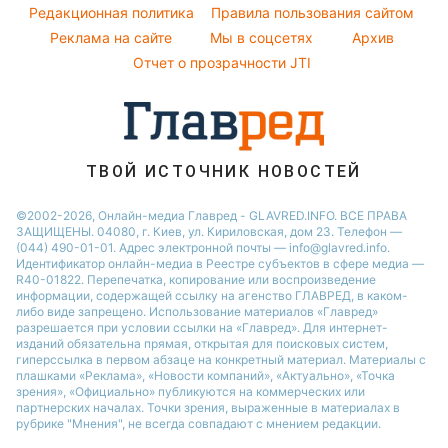
Курс валют
Редакционная политика
Правила пользования сайтом
Реклама на сайте
Мы в соцсетях
Архив
Отчет о прозрачности JTI
ТВОЙ ИСТОЧНИК НОВОСТЕЙ
©2002-2026, Онлайн-медиа Главред - GLAVRED.INFO. ВСЕ ПРАВА
ЗАЩИЩЕНЫ. 04080, г. Киев, ул. Кириловская, дом 23. Телефон —
(044) 490-01-01. Адрес электронной почты — info@glavred.info.
Идентификатор онлайн-медиа в Реестре cубъектов в сфере медиа —
R40-01822.
Перепечатка, копирование или воспроизведение
информации, содержащей ссылку на агенство ГЛАВРЕД, в каком-
либо виде запрещено. Использование материалов «Главред»
разрешается при условии ссылки на «Главред». Для интернет-
изданий обязательна прямая, открытая для поисковых систем,
гиперссылка в первом абзаце на конкретный материал. Материалы с
плашками «Реклама», «Новости компаний», «Актуально», «Точка
зрения», «Официально» публикуются на коммерческих или
партнерских началах. Точки зрения, выраженные в материалах в
рубрике "Мнения", не всегда совпадают с мнением редакции.