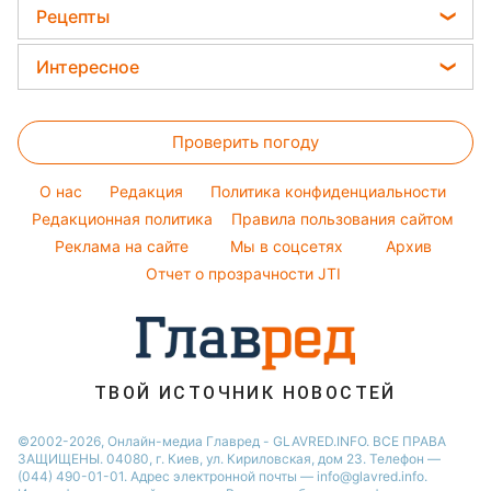
Модные ошибки
Ани Лорак
Рецепты
Новости Ровно
Новости моды
Кейт Миддлтон
Закуски
Новости Львова
Интересное
Советы от Андре Тана
Алла Пугачева
Салаты
Новости Запорожья
Головоломки
Женские стрижки
Максим Галкин
Простые блюда
Новости Днепра
Проверить погоду
Тесты по картинке
Окрашивание волос
Настя Каменских
Легкие десерты
Новости Тернополя
Оптические иллюзии
Красивый маникюр
Виталий Козловский
O нас
Редакция
Политика конфиденциальности
Напитки
Новости Житомира
Народные приметы
Редакционная политика
Правила пользования сайтом
Потап
Праздничное меню
Новости Одессы
Реклама на сайте
Мы в соцсетях
Архив
Все о шоу-бизнесе
София Ротару
Новости Харькова
Отчет о прозрачности JTI
Новости Полтавы
ТВОЙ ИСТОЧНИК НОВОСТЕЙ
©2002-2026, Онлайн-медиа Главред - GLAVRED.INFO. ВСЕ ПРАВА
ЗАЩИЩЕНЫ. 04080, г. Киев, ул. Кириловская, дом 23. Телефон —
(044) 490-01-01. Адрес электронной почты — info@glavred.info.