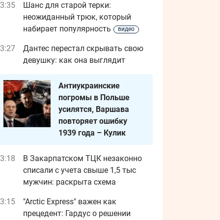
3:35
Шанс для старой терки:
неожиданный трюк, который
набирает популярность
видео
3:27
Дантес перестал скрывать свою
девушку: как она выглядит
Антиукраинские
погромы в Польше
усилятся, Варшава
повторяет ошибку
1939 года – Кулик
3:18
В Закарпатском ТЦК незаконно
списали с учета свыше 1,5 тыс
мужчин: раскрыта схема
3:15
"Arctic Express" важен как
прецедент: Гардус о решении