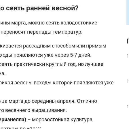
о сеять ранней весной?
дины марта, можно сеять холодостойкие
 переносят перепады температур:
живается рассадным способом или прямым
ходы появляются уже через 5-7 дней.
1
еять практически круглый год, но лучшее
на.
1
ойкая зелень, всходы которой появляются уже
нца марта до середины апреля. Отлично
1
го весеннего выращивания.
ерианелла)
– морозостойкая культура,
ратуры до −10°C.