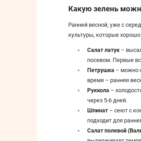
Какую зелень можн
Ранней весной, уже с сере
культуры, которые хорошо
Салат латук
– выса
посевом. Первые вс
Петрушка
– можно с
время – ранняя вес
Руккола
– холодост
через 5-6 дней.
Шпинат
– сеют с ко
подходит для ранне
Салат полевой (Вал
выдерживает темпе