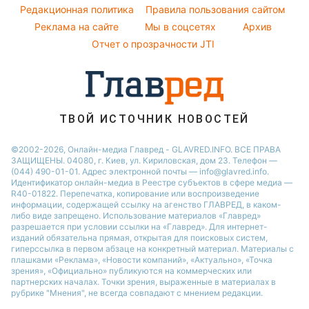
Модные ошибки
Редакционная политика
Правила пользования сайтом
Максим Галкин
Реклама на сайте
Мы в соцсетях
Архив
Новости моды
Настя Каменских
Отчет о прозрачности JTI
Советы от Андре Тана
ТВОЙ ИСТОЧНИК НОВОСТЕЙ
©2002-2026, Онлайн-медиа Главред - GLAVRED.INFO. ВСЕ ПРАВА
ЗАЩИЩЕНЫ. 04080, г. Киев, ул. Кириловская, дом 23. Телефон —
(044) 490-01-01. Адрес электронной почты — info@glavred.info.
Идентификатор онлайн-медиа в Реестре cубъектов в сфере медиа —
R40-01822.
Перепечатка, копирование или воспроизведение
информации, содержащей ссылку на агенство ГЛАВРЕД, в каком-
либо виде запрещено. Использование материалов «Главред»
разрешается при условии ссылки на «Главред». Для интернет-
изданий обязательна прямая, открытая для поисковых систем,
гиперссылка в первом абзаце на конкретный материал. Материалы с
плашками «Реклама», «Новости компаний», «Актуально», «Точка
зрения», «Официально» публикуются на коммерческих или
партнерских началах. Точки зрения, выраженные в материалах в
рубрике "Мнения", не всегда совпадают с мнением редакции.