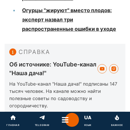
Огурцы "жируют" вместо плодов:
эксперт назвал три
распространенные ошибки в уходе
СПРАВКА
Об источнике: YouTube-канал
"Наша дача!"
На YouTube-канал "Наша дача!" подписаны 147
тысяч человек. На канале можно найти
полезные советы по садоводству и
огородничеству.
Ведёт канал его автор по имени Валерий.
"Выращиваем овощи и цветы на даче в
ГЛАВНАЯ
TELEGRAM
ЯЗЫК
ВАЖНОЕ