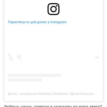
Переглянути цей допис в Instagram
Допис, поширений Marichka Dovbenko (@marichka.dovbenko)
Любишь слухи, сплетни и скандалы из мира звезд?