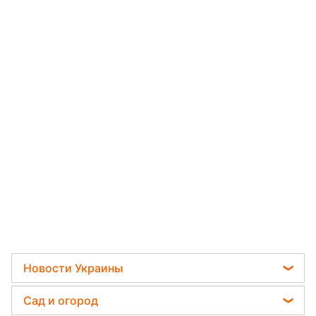
Новости Украины
Телеграм новости Украины
Сад и огород