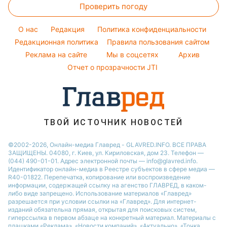
Новости Львова
Проверить погоду
Тесты по картинке
Новости моды
Потап
Новости Сум
Оптические иллюзии
Советы от Андре Тана
O нас
Редакция
Политика конфиденциальности
Новости Днепра
Народные приметы
Редакционная политика
Правила пользования сайтом
Новости Черкассы
Реклама на сайте
Мы в соцсетях
Архив
Все о шоу-бизнесе
Новости Тернополя
Отчет о прозрачности JTI
Новости Ровно
Новости Житомира
Новости Запорожья
ТВОЙ ИСТОЧНИК НОВОСТЕЙ
Новости Одессы
©2002-2026, Онлайн-медиа Главред - GLAVRED.INFO. ВСЕ ПРАВА
ЗАЩИЩЕНЫ. 04080, г. Киев, ул. Кириловская, дом 23. Телефон —
(044) 490-01-01. Адрес электронной почты — info@glavred.info.
Идентификатор онлайн-медиа в Реестре cубъектов в сфере медиа —
R40-01822.
Перепечатка, копирование или воспроизведение
информации, содержащей ссылку на агенство ГЛАВРЕД, в каком-
либо виде запрещено. Использование материалов «Главред»
разрешается при условии ссылки на «Главред». Для интернет-
изданий обязательна прямая, открытая для поисковых систем,
гиперссылка в первом абзаце на конкретный материал. Материалы с
плашками «Реклама», «Новости компаний», «Актуально», «Точка