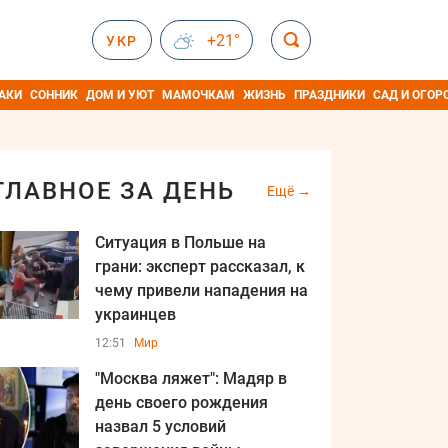
+21°
УКР
АКИ
СОННИК
ДОМ И УЮТ
МАМОЧКАМ
ЖИЗНЬ
ПРАЗДНИКИ
САД И ОГОР
ГЛАВНОЕ ЗА ДЕНЬ
Ещё
Ситуация в Польше на
грани: эксперт рассказал, к
чему привели нападения на
украинцев
12:51
Мир
"Москва ляжет": Мадяр в
день своего рождения
назва л 5 условий