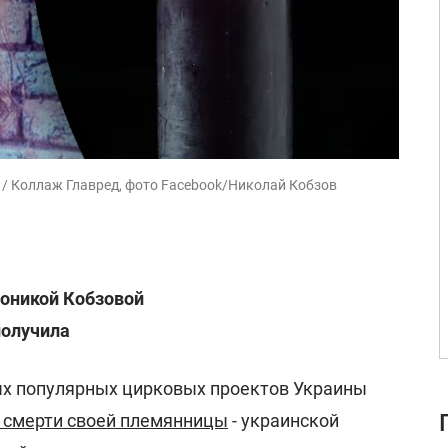
 / Коллаж Главред, фото Facebook/Николай Кобзов
роникой Кобзовой
получила
ых популярных цирковых проектов Украины
 смерти своей племянницы
- украинской