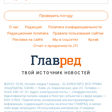
Новости Тернополя
Тарифы
Елена Зеленская
Магнитные бури
Комнатные растения
Новости Житомира
Женские стрижки
Курс валют
Ани Лорак
Погода на сегодня
Проверить погоду
Окрашивание волос
Кейт Миддлтон
Погода на завтра
Красивый маникюр
Алла Пугачева
O нас
Редакция
Политика конфиденциальности
Пылевая буря
Модные ошибки
Редакционная политика
Правила пользования сайтом
Максим Галкин
Реклама на сайте
Мы в соцсетях
Архив
Новости моды
Настя Каменских
Отчет о прозрачности JTI
Советы от Андре Тана
ТВОЙ ИСТОЧНИК НОВОСТЕЙ
©2002-2026, Онлайн-медиа Главред - GLAVRED.INFO. ВСЕ ПРАВА
ЗАЩИЩЕНЫ. 04080, г. Киев, ул. Кириловская, дом 23. Телефон —
(044) 490-01-01. Адрес электронной почты — info@glavred.info.
Идентификатор онлайн-медиа в Реестре cубъектов в сфере медиа —
R40-01822.
Перепечатка, копирование или воспроизведение
информации, содержащей ссылку на агенство ГЛАВРЕД, в каком-
либо виде запрещено. Использование материалов «Главред»
разрешается при условии ссылки на «Главред». Для интернет-