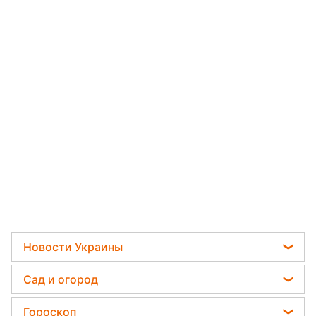
Новости Украины
Телеграм новости Украины
Сад и огород
Пенсии в Украине
Садовод назвал самое эффективное средство
Гороскоп