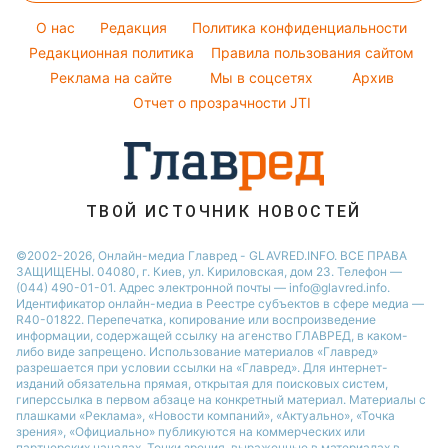
Модные ошибки
Оптические иллюзии
Кейт Миддлтон
O нас
Редакция
Политика конфиденциальности
Новости моды
Народные приметы
Редакционная политика
Алла Пугачева
Правила пользования сайтом
Советы от Андре Тана
Реклама на сайте
Мы в соцсетях
Архив
Все о шоу-бизнесе
Максим Галкин
Отчет о прозрачности JTI
Настя Каменских
Виталий Козловский
Потап
ТВОЙ ИСТОЧНИК НОВОСТЕЙ
©2002-2026, Онлайн-медиа Главред - GLAVRED.INFO. ВСЕ ПРАВА
ЗАЩИЩЕНЫ. 04080, г. Киев, ул. Кириловская, дом 23. Телефон —
(044) 490-01-01. Адрес электронной почты — info@glavred.info.
Идентификатор онлайн-медиа в Реестре cубъектов в сфере медиа —
R40-01822.
Перепечатка, копирование или воспроизведение
информации, содержащей ссылку на агенство ГЛАВРЕД, в каком-
либо виде запрещено. Использование материалов «Главред»
разрешается при условии ссылки на «Главред». Для интернет-
изданий обязательна прямая, открытая для поисковых систем,
гиперссылка в первом абзаце на конкретный материал. Материалы с
плашками «Реклама», «Новости компаний», «Актуально», «Точка
зрения», «Официально» публикуются на коммерческих или
партнерских началах. Точки зрения, выраженные в материалах в