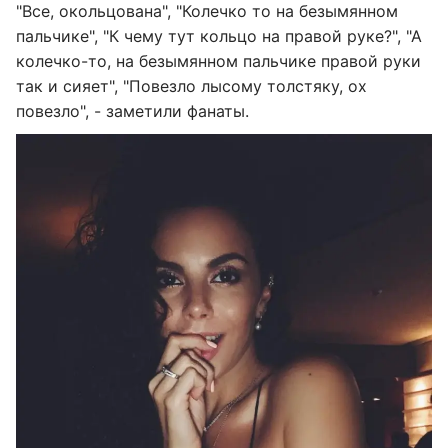
"Все, окольцована", "Колечко то на безымянном
пальчике", "К чему тут кольцо на правой руке?", "А
колечко-то, на безымянном пальчике правой руки
так и сияет", "Повезло лысому толстяку, ох
повезло", - заметили фанаты.