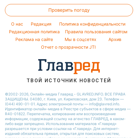
Закуски
Кейт Миддлтон
Новости Житомира
Оптические иллюзии
Окрашивание волос
Проверить погоду
Салаты
Алла Пугачева
Новости Одессы
Народные приметы
Простые блюда
Максим Галкин
O нас
Редакция
Политика конфиденциальности
Все о шоу-бизнесе
Легкие десерты
Редакционная политика
Настя Каменских
Правила пользования сайтом
Реклама на сайте
Мы в соцсетях
Архив
Напитки
Виталий Козловский
Отчет о прозрачности JTI
Праздничное меню
Потап
София Ротару
Ольга Сумская
ТВОЙ ИСТОЧНИК НОВОСТЕЙ
©2002-2026, Онлайн-медиа Главред - GLAVRED.INFO. ВСЕ ПРАВА
ЗАЩИЩЕНЫ. 04080, г. Киев, ул. Кириловская, дом 23. Телефон —
(044) 490-01-01. Адрес электронной почты — info@glavred.info.
Идентификатор онлайн-медиа в Реестре cубъектов в сфере медиа —
R40-01822.
Перепечатка, копирование или воспроизведение
информации, содержащей ссылку на агенство ГЛАВРЕД, в каком-
либо виде запрещено. Использование материалов «Главред»
разрешается при условии ссылки на «Главред». Для интернет-
изданий обязательна прямая, открытая для поисковых систем,