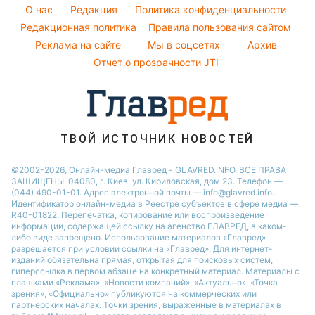
Оптические иллюзии
Женские стрижки
Виталий Козловский
O нас
Редакция
Политика конфиденциальности
Новости Сум
Народные приметы
Редакционная политика
Правила пользования сайтом
Потап
Новости Тернополя
Реклама на сайте
Мы в соцсетях
Архив
Все о шоу-бизнесе
София Ротару
Новости Черкассы
Отчет о прозрачности JTI
Новости Житомира
Новости Ровно
Новости Одессы
ТВОЙ ИСТОЧНИК НОВОСТЕЙ
Новости Запорожья
©2002-2026, Онлайн-медиа Главред - GLAVRED.INFO. ВСЕ ПРАВА
ЗАЩИЩЕНЫ. 04080, г. Киев, ул. Кириловская, дом 23. Телефон —
(044) 490-01-01. Адрес электронной почты — info@glavred.info.
Идентификатор онлайн-медиа в Реестре cубъектов в сфере медиа —
R40-01822.
Перепечатка, копирование или воспроизведение
информации, содержащей ссылку на агенство ГЛАВРЕД, в каком-
либо виде запрещено. Использование материалов «Главред»
разрешается при условии ссылки на «Главред». Для интернет-
изданий обязательна прямая, открытая для поисковых систем,
гиперссылка в первом абзаце на конкретный материал. Материалы с
плашками «Реклама», «Новости компаний», «Актуально», «Точка
зрения», «Официально» публикуются на коммерческих или
партнерских началах. Точки зрения, выраженные в материалах в