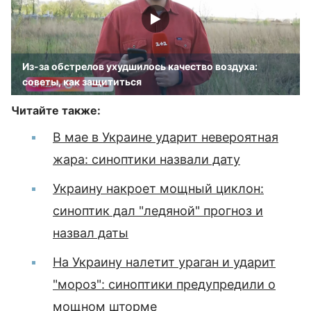
Из-за обстрелов ухудшилось качество воздуха:
советы, как защититься
Читайте также:
В мае в Украине ударит невероятная
жара: синоптики назвали дату
Украину накроет мощный циклон:
синоптик дал "ледяной" прогноз и
назвал даты
На Украину налетит ураган и ударит
"мороз": синоптики предупредили о
мощном шторме