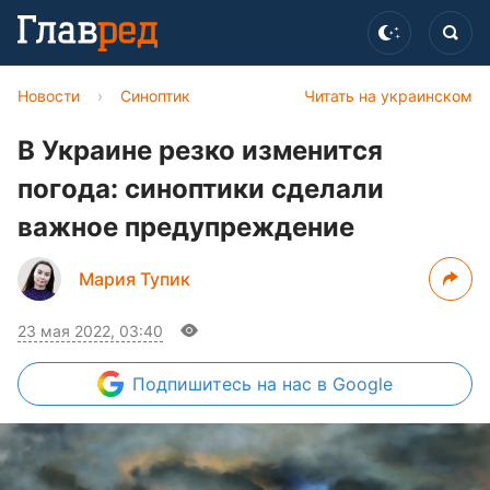
Новости
›
Синоптик
Читать на украинском
В Украине резко изменится
погода: синоптики сделали
важное предупреждение
Мария Тупик
23 мая 2022, 03:40
Подпишитесь
на нас в Google