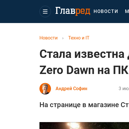
НОВОСТИ
М
Новости
›
Техно и IT
Стала известна 
Zero Dawn на ПК
Андрей Софин
3 ию
На странице в магазине Ст