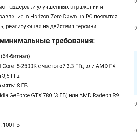
0
имо поддержки улучшенных отражений и
авление, в Horizon Zero Dawn на PC появится
ь, реагирующая на действия героини.
0
- минимальные требования:
 (64-битная)
tel Core i5-2500K с частотой 3,3 ГГц или AMD FX
 3,5 ГГц
амять
:
8 ГБ
vidia GeForce GTX 780 (3 ГБ) или AMD Radeon R9
0
е
: 100 ГБ
0