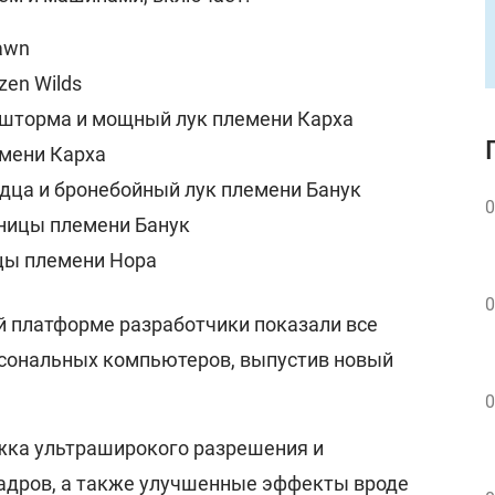
awn
zen Wilds
шторма и мощный лук племени Карха
емени Карха
дца и бронебойный лук племени Банук
0
ницы племени Банук
цы племени Нора
0
ой платформе разработчики показали все
рсональных компьютеров, выпустив новый
0
жка ультраширокого разрешения и
адров, а также улучшенные эффекты вроде