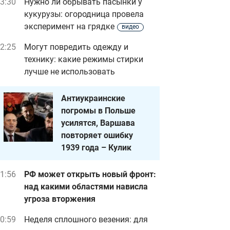
3:30
Нужно ли обрывать пасынки у
кукурузы: огородница провела
эксперимент на грядке
видео
2:25
Могут повредить одежду и
технику: какие режимы стирки
лучше не использовать
Антиукраинские
погромы в Польше
усилятся, Варшава
повторяет ошибку
1939 года – Кулик
1:56
РФ может открыть новый фронт:
над какими областями нависла
угроза вторжения
0:59
Неделя сплошного везения: для