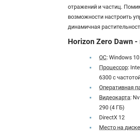
отражений и частиц. Пом
возможности настроить упр
динамичная растительност
Horizon Zero Dawn 
ОС
: Windows 10
Процессор
: In
6300 с частотой
Оперативная п
Видеокарта
: N
290 (4 ГБ)
DirectX 12
Место на диск