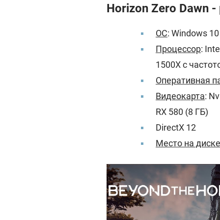
Horizon Zero Dawn 
ОС
: Windows 10
Процессор
: In
1500X с частото
Оперативная п
Видеокарта
: N
RX 580 (8 ГБ)
DirectX 12
Место на диск