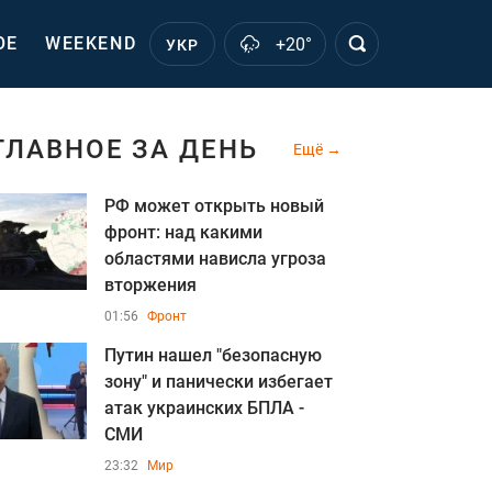
ОЕ
WEEKEND
+20°
УКР
ГЛАВНОЕ ЗА ДЕНЬ
Ещё
РФ может открыть новый
фронт: над какими
областями нависла угроза
вторжения
01:56
Фронт
Путин нашел "безопасную
зону" и панически избегает
атак украинских БПЛА -
СМИ
23:32
Мир